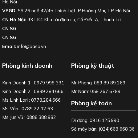
Hà Nội
VPGD:
Số 26 ngõ 42/45 Thịnh Liệt, P.Hoàng Mai, TP Hà Nội
CN Hà Nội:
93 LK4 Khu tái định cư, Cổ Điển A, Thanh Trì
CN SG:
CN SG:
Email:
info@baso.vn
Phòng kinh doanh
Phòng kỹ thuật
Kinh Doanh 1 : 0979 998 331
Mr Phong: 089 89 89 269
Kinh Doanh 2 : 0839.284.666
Mr Nam: 058 267 6789
Ms Linh Lari : 0778.284.666
Phòng kế toán
Ms Vân : 0789 22 12 63
Ms Jun Vũ : 0888.388.982
Di động: 0916.125.990
Số máy bàn: (024)668 668 36