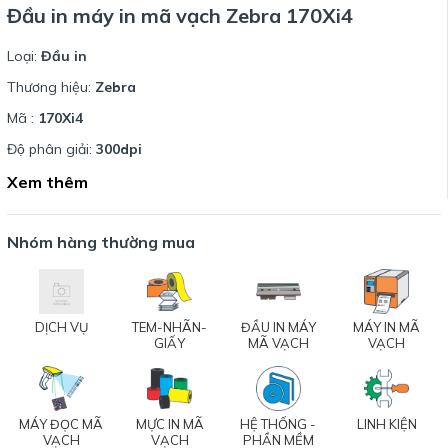
Đầu in máy in mã vạch Zebra 170Xi4
Loại:
Đầu in
Thương hiệu:
Zebra
Mã :
170Xi4
Độ phân giải:
300dpi
Xem thêm
Nhóm hàng thường mua
DỊCH VỤ
TEM-NHÃN-
ĐẦU IN MÁY
MÁY IN MÃ
GIẤY
MÃ VẠCH
VẠCH
MÁY ĐỌC MÃ
MỰC IN MÃ
HỆ THỐNG -
LINH KIỆN
VẠCH
VẠCH
PHẦN MỀM