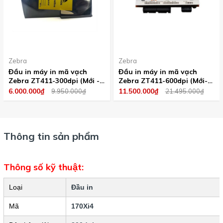
Zebra
Zebra
Đầu in máy in mã vạch
Đầu in máy in mã vạch
Zebra ZT411-300dpi (Mới -
Zebra ZT411-600dpi (Mới-
Nguyên seal)
Nguyên seal)
6.000.000₫
11.500.000₫
9.950.000₫
21.495.000₫
Thông tin sản phẩm
Thông số kỹ thuật:
Loại
Đầu in
Mã
170Xi4