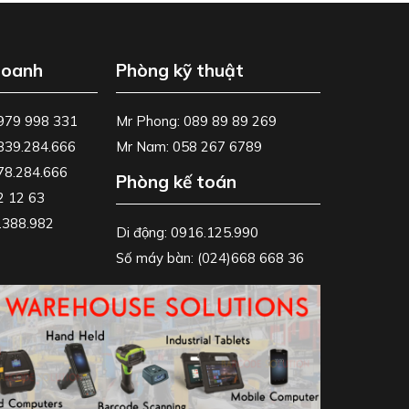
doanh
Phòng kỹ thuật
0979 998 331
Mr Phong: 089 89 89 269
0839.284.666
Mr Nam: 058 267 6789
778.284.666
Phòng kế toán
2 12 63
8.388.982
Di động: 0916.125.990
Số máy bàn: (024)668 668 36