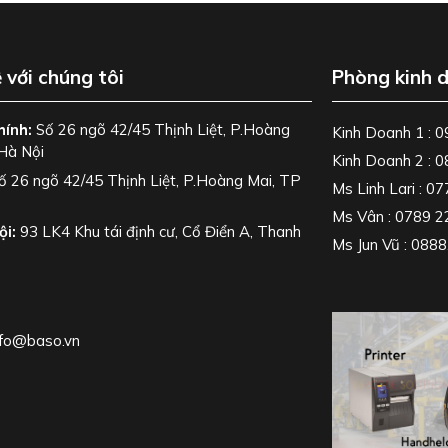
ệ với chúng tôi
Phòng kinh 
hính:
Số 26 ngõ 42/45 Thịnh Liệt, P.Hoàng
Kinh Doanh 1 : 
Hà Nội
Kinh Doanh 2 : 
ố 26 ngõ 42/45 Thịnh Liệt, P.Hoàng Mai, TP
Ms Linh Lari : 0
Ms Vân : 0789 2
ội:
93 LK4 Khu tái định cư, Cổ Điển A, Thanh
Ms Jun Vũ : 088
nfo@baso.vn