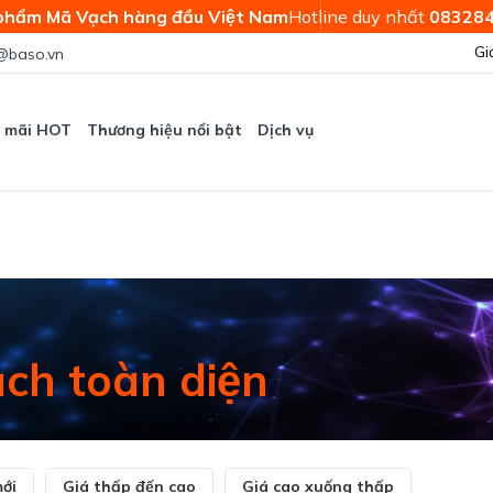
phẩm Mã Vạch hàng đầu Việt Nam
Hotline duy nhất
08328
Gi
@baso.vn
 mãi HOT
Thương hiệu nổi bật
Dịch vụ
̣ch toàn diện
ới
Giá thấp đến cao
Giá cao xuống thấp