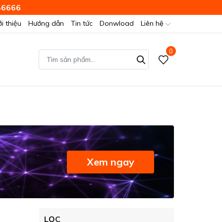
46666
ới thiệu
Hướng dẫn
Tin tức
Donwload
Liên hệ
0
Xem ngay
LỌC