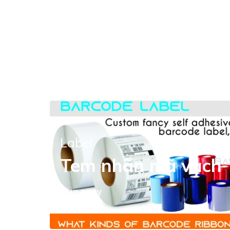
Label
Tem nhãn mã vạch
Mua ngay