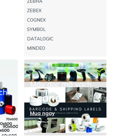
ZEBRA
ZEBEX
COGNEX
SYMBOL
DATALOGIC
MINDEO
Máy đọc mã vạch
ch
Scaner
Mua ngay