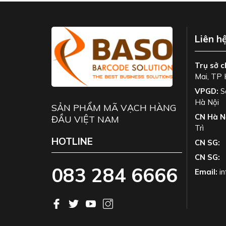
Liên h
Trụ sở c
Mai, TP 
VPGD:
S
Hà Nội
SẢN PHẨM MÃ VẠCH HÀNG
CN Hà N
ĐẦU VIỆT NAM
Trì
HOTLINE
CN SG:
CN SG:
083 284 6666
Email:
i