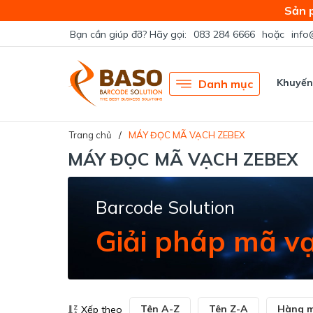
Sản 
Bạn cần giúp đỡ? Hãy gọi:
083 284 6666
hoặc
info
Khuyến
Danh mục
Trang chủ
MÁY ĐỌC MÃ VẠCH ZEBEX
MÁY ĐỌC MÃ VẠCH ZEBEX
Barcode Solution
Giải pháp mã va
Tên A-Z
Tên Z-A
Hàng m
Xếp theo