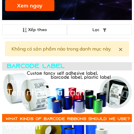
Xem ngay
Xếp theo
Lọc
×
Clo
Không có sản phẩm nào trong danh mục này.
Label
Tem nhãn mã vạch
Mua ngay