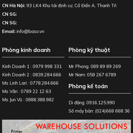
CN Hà Nội:
93 LK4 Khu tái định cư, Cổ Điển A, Thanh Trì
CN SG:
CN SG:
Email:
info@baso.vn
Phòng kinh doanh
Phòng kỹ thuật
Kinh Doanh 1 : 0979 998 331
Mr Phong: 089 89 89 269
Kinh Doanh 2 : 0839.284.666
Mr Nam: 058 267 6789
Ms Linh Lari : 0778.284.666
Phòng kế toán
Ms Vân : 0789 22 12 63
Ms Jun Vũ : 0888.388.982
Di động: 0916.125.990
Số máy bàn: (024)668 668 36