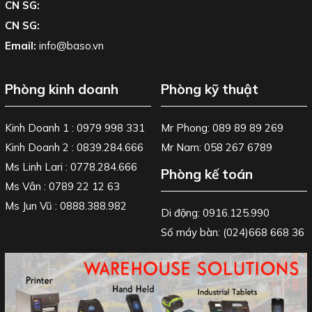
CN SG:
CN SG:
Email:
info@baso.vn
Phòng kinh doanh
Phòng kỹ thuật
Kinh Doanh 1 : 0979 998 331
Mr Phong: 089 89 89 269
Kinh Doanh 2 : 0839.284.666
Mr Nam: 058 267 6789
Ms Linh Lari : 0778.284.666
Phòng kế toán
Ms Vân : 0789 22 12 63
Ms Jun Vũ : 0888.388.982
Di động: 0916.125.990
Số máy bàn: (024)668 668 36