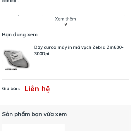
các loại.
Baso Việt Nam xin được phục vụ quý khách. Hotline duy nhất
Xem thêm
083 284 6666
.
Bạn đang xem
Dây curoa máy in mã vạch Zebra Zm600-
300Dpi
Liên hệ
Giá bán:
Sản phẩm bạn vừa xem