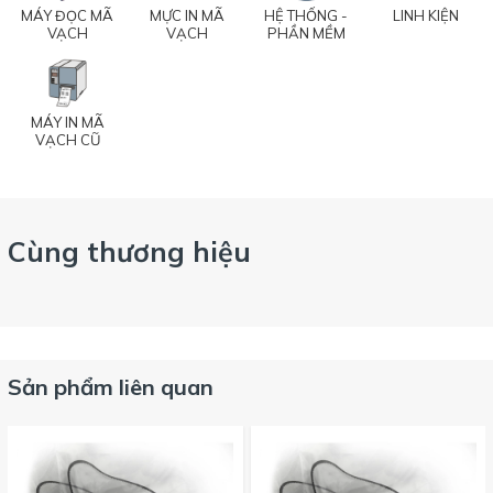
MÁY ĐỌC MÃ
MỰC IN MÃ
HỆ THỐNG -
LINH KIỆN
VẠCH
VẠCH
PHẦN MỀM
MÁY IN MÃ
VẠCH CŨ
Cùng thương hiệu
Sản phẩm liên quan