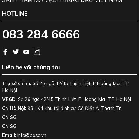
Độ ẩm
Tối đa 95% không ngưng tụ
HOTLINE
Bảo hành
12 tháng
083 284 6666
Hãng sản xuất
Honeywell
Baso Việt Nam chuyên cung cấp các loại máy đọc mã vạch mới
chính hãng. Chúng tôi có nhận sửa chữa, thay thế linh kiện
Liên hệ với chúng tôi
các loại.
Trụ sở chính:
Số 26 ngõ 42/45 Thịnh Liệt, P.Hoàng Mai, TP
Baso Việt Nam xin được phục vụ quý khách. Hotline duy nhất
Hà Nội
083 284 6666
.
VPGD:
Số 26 ngõ 42/45 Thịnh Liệt, P.Hoàng Mai, TP Hà Nội
CN Hà Nội:
93 LK4 Khu tái định cư, Cổ Điển A, Thanh Trì
CN SG:
CN SG:
Email:
info@baso.vn