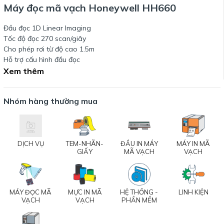
Máy đọc mã vạch Honeywell HH660
Đầu đọc 1D Linear Imaging
Tốc độ đọc 270 scan/giây
Cho phép rơi từ độ cao 1.5m
Hỗ trợ cấu hình đầu đọc
Xem thêm
Nhóm hàng thường mua
DỊCH VỤ
TEM-NHÃN-
ĐẦU IN MÁY
MÁY IN MÃ
GIẤY
MÃ VẠCH
VẠCH
MÁY ĐỌC MÃ
MỰC IN MÃ
HỆ THỐNG -
LINH KIỆN
VẠCH
VẠCH
PHẦN MỀM