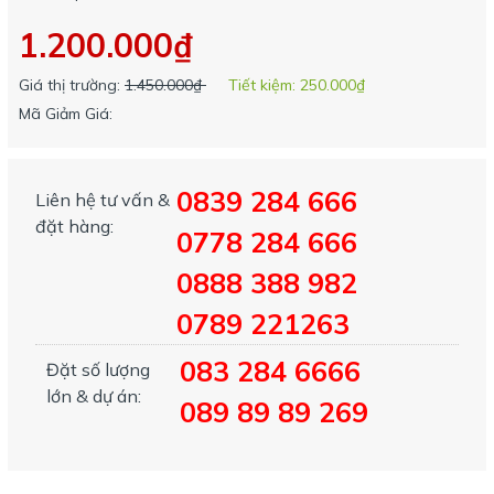
1.200.000₫
Giá thị trường:
1.450.000₫
Tiết kiệm:
250.000₫
Mã Giảm Giá:
0839 284 666
Liên hệ tư vấn &
đặt hàng:
0778 284 666
0888 388 982
0789 221263
083 284 6666
Đặt số lượng
lớn & dự án:
089 89 89 269