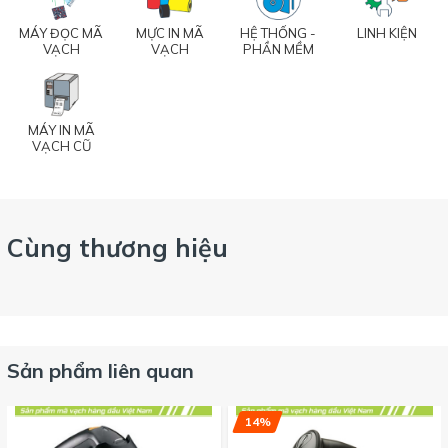
MÁY ĐỌC MÃ
MỰC IN MÃ
HỆ THỐNG -
LINH KIỆN
VẠCH
VẠCH
PHẦN MỀM
MÁY IN MÃ
VẠCH CŨ
Cùng thương hiệu
Sản phẩm liên quan
14%