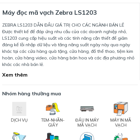
Máy đọc mã vạch Zebra LS1203
ZEBRA LS1203 DẪN ĐẦU GIÁ TRỊ CHO CÁC NGÀNH BÁN LẺ
Được thiết kế để đáp ứng nhu cầu của các doanh nghiệp nhỏ,
LS1203 cung cấp hiệu suất và các tính năng cần thiết để giảm
đáng kể lỗi nhập dữ liệu và tăng năng suất ngày này qua ngày
khác tại các cửa hàng quà tặng, cửa hàng, đồ thể thao, tiệm kim
hoàn, cửa hàng video, cửa hàng bán hoa và các địa phương nhỏ
khác các nhà bán lẻ.
Xem thêm
Nhóm hàng thường mua
DỊCH VỤ
TEM-NHÃN-
ĐẦU IN MÁY
MÁY IN MÃ
GIẤY
MÃ VẠCH
VẠCH