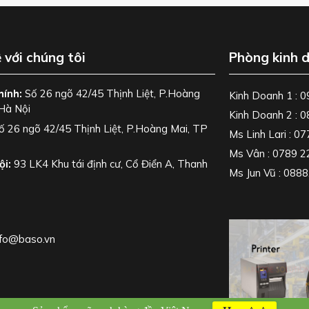
 dễ dàng thay thế máy in cũ bằng Toshiba BV420T mà
n hay thay đổi hệ thống phần mềm sẵn có của công ty.
ể bàn Toshiba BV420T
ệ với chúng tôi
Phòng kinh 
ền bỉ,
Toshiba BV420T
được ứng dụng rộng rãi trong
hính:
Số 26 ngõ 42/45 Thịnh Liệt, P.Hoàng
Kinh Doanh 1 : 
Hà Nội
Kinh Doanh 2 : 
ố 26 ngõ 42/45 Thịnh Liệt, P.Hoàng Mai, TP
Ms Linh Lari : 0
 mã vạch quản lý hàng hóa tại các siêu thị mini, shop
Ms Vân : 0789 2
ội:
93 LK4 Khu tái định cư, Cổ Điển A, Thanh
Ms Jun Vũ : 088
y bệnh nhân, nhãn quản lý đơn thuốc tại các phòng
nfo@baso.vn
n đơn (Shipping label) cho các chủ shop kinh doanh