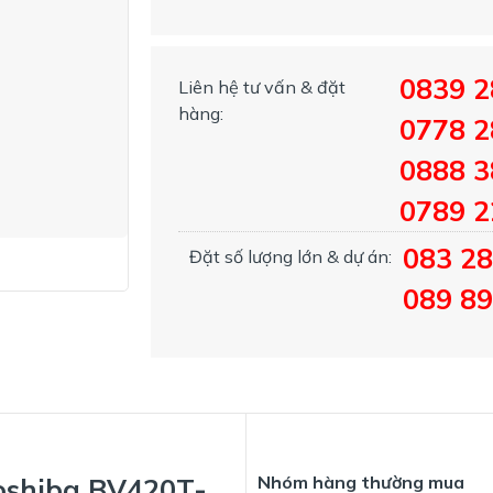
0839 2
Liên hệ tư vấn & đặt
hàng:
0778 2
0888 3
0789 
083 2
Đặt số lượng lớn & dự án:
089 89
Nhóm hàng thường mua
oshiba BV420T-