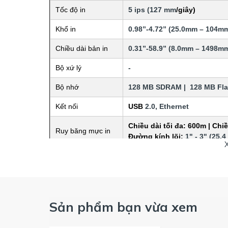
Tốc độ in
5 ips (127 mm
/giây)
Khổ in
0.98”-4.72” (25.0mm – 104m
Chiều dài bản in
0.31”-58.9” (8.0mm – 1498m
Bộ xứ lý
-
Bộ nhớ
128 MB SDRAM | 128 MB Fl
Kết nối
USB 
2.0, Ethernet
Chiều dài tối đa: 600m | Chiề
Ruy băng mực in
Đường kính lõi: 
1" - 3" (25.4
Điều khiển
-
Bảo hành
12 tháng
Hãng sản xuất
Toshibar
Sản phẩm bạn vừa xem