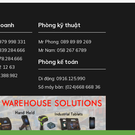
doanh
Phòng kỹ thuật
0979 998 331
Mr Phong: 089 89 89 269
0839.284.666
Mr Nam: 058 267 6789
778.284.666
Phòng kế toán
2 12 63
8.388.982
Di động: 0916.125.990
Số máy bàn: (024)668 668 36