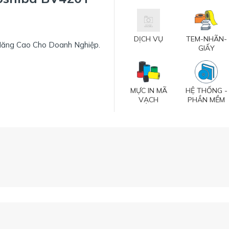
DỊCH VỤ
TEM-NHÃN-
Năng Cao Cho Doanh Nghiệp.
GIẤY
MỰC IN MÃ
HỆ THỐNG -
VẠCH
PHẦN MỀM