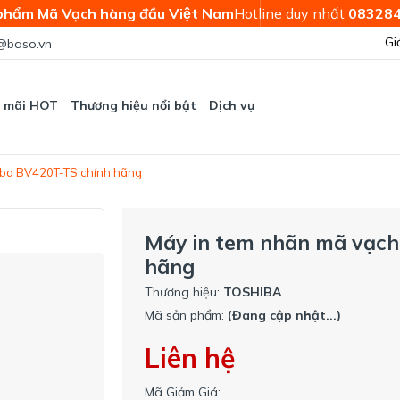
phẩm Mã Vạch hàng đầu Việt Nam
Hotline duy nhất
08328
Gi
@baso.vn
 mãi HOT
Thương hiệu nổi bật
Dịch vụ
hiba BV420T-TS chính hãng
Máy in tem nhãn mã vạc
hãng
Thương hiệu:
TOSHIBA
Mã sản phẩm:
(Đang cập nhật...)
Liên hệ
Mã Giảm Giá: