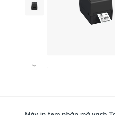
Máy in tem nhãn mã vạch T