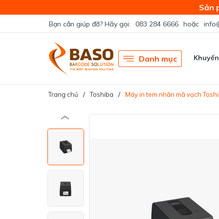
Sản 
Bạn cần giúp đỡ? Hãy gọi:
083 284 6666
hoặc
info
Khuyến
Danh mục
Trang chủ
Toshiba
Máy in tem nhãn mã vạch Tos