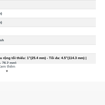
m)
m)
ash
u rộng tối thiểu: 1”(25.4 mm) - Tối đa: 4.5”(114.3 mm) | 
 - 76.2 mm)
Xem thêm