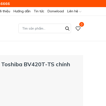
46666
ới thiệu
Hướng dẫn
Tin tức
Donwload
Liên hệ
0
h Toshiba BV420T-TS chính