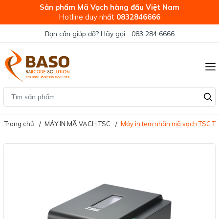
Sản phẩm Mã Vạch hàng đầu Việt Nam
Hotline duy nhất
0832846666
Bạn cần giúp đỡ? Hãy gọi:
083 284 6666
Trang chủ
MÁY IN MÃ VẠCH TSC
Máy in tem nhãn mã vạch TSC T