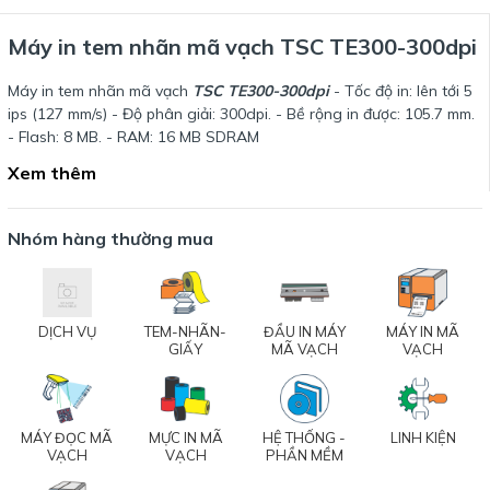
Máy in tem nhãn mã vạch TSC TE300-300dpi
Máy in tem nhãn mã vạch
TSC TE300-300dpi
- Tốc độ in: lên tới 5
ips (127 mm/s) - Độ phân giải: 300dpi. - Bề rộng in được: 105.7 mm.
- Flash: 8 MB. - RAM: 16 MB SDRAM
Xem thêm
Nhóm hàng thường mua
DỊCH VỤ
TEM-NHÃN-
ĐẦU IN MÁY
MÁY IN MÃ
GIẤY
MÃ VẠCH
VẠCH
MÁY ĐỌC MÃ
MỰC IN MÃ
HỆ THỐNG -
LINH KIỆN
VẠCH
VẠCH
PHẦN MỀM