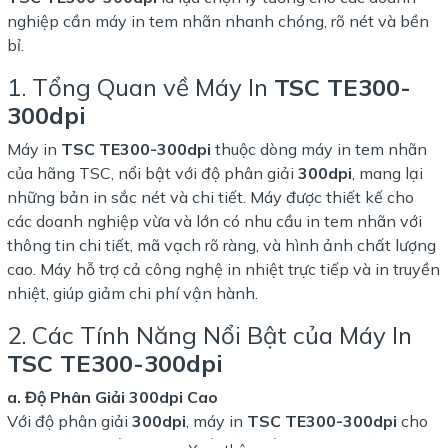
nghiệp cần máy in tem nhãn nhanh chóng, rõ nét và bền
bỉ.
1. Tổng Quan về Máy In
TSC TE300-
300dpi
Máy in
TSC TE300-300dpi
thuộc dòng máy in tem nhãn
của hãng TSC, nổi bật với độ phân giải
300dpi
, mang lại
những bản in sắc nét và chi tiết. Máy được thiết kế cho
các doanh nghiệp vừa và lớn có nhu cầu in tem nhãn với
thông tin chi tiết, mã vạch rõ ràng, và hình ảnh chất lượng
cao. Máy hỗ trợ cả công nghệ in nhiệt trực tiếp và in truyền
nhiệt, giúp giảm chi phí vận hành.
2. Các Tính Năng Nổi Bật của Máy In
TSC TE300-300dpi
a. Độ Phân Giải
300dpi
Cao
Với độ phân giải
300dpi
, máy in
TSC TE300-300dpi
cho
ra các bản in sắc nét, chi tiết với chất lượng hình ảnh vượt