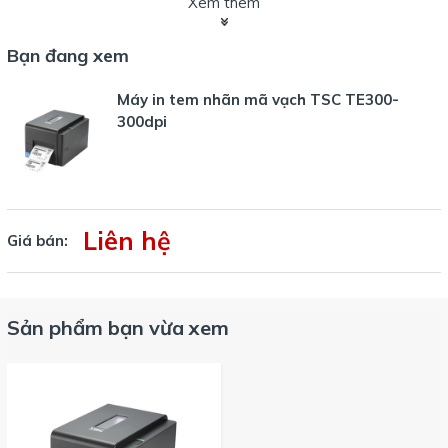
Xem thêm
trội. Đặc biệt, độ phân giải này giúp in rõ ràng các mã vạch,
mã QR và các thông tin nhỏ, đáp ứng được yêu cầu in tem
Bạn đang xem
nhãn cho các ngành như bán lẻ, logistics và sản xuất.
Máy in tem nhãn mã vạch TSC TE300-
b. Công Nghệ In Nhiệt Tiết Kiệm Chi Phí
300dpi
Máy in
TSC TE300-300dpi
sử dụng công nghệ in nhiệt
trực tiếp và in truyền nhiệt, giúp giảm chi phí mực in và
giấy in. Điều này rất hữu ích cho các doanh nghiệp cần in
ấn số lượng lớn trong thời gian dài mà không phải lo lắng
về chi phí mực.
Liên hệ
Giá bán:
c. Tốc Độ In Nhanh
Máy in
TSC TE300-300dpi
có tốc độ in lên đến 152mm/s,
giúp tăng cường hiệu quả công việc và đáp ứng nhu cầu in
Sản phẩm bạn vừa xem
ấn liên tục mà không làm giảm chất lượng bản in.
d. Thiết Kế Gọn Nhẹ và Dễ Dàng Sử Dụng
Máy in
TSC TE300-300dpi
có thiết kế nhỏ gọn, giúp tiết
kiệm không gian làm việc. Máy dễ dàng vận hành với giao