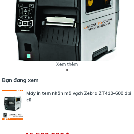
Xem thêm
Bạn đang xem
Máy in tem nhãn mã vạch Zebra ZT410-600 dpi
cũ
Máy in mã vạch Zebra ZT410-600dp
i được ứng dụng tiêu biểu