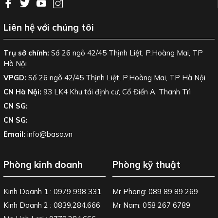
Tốc độ
14 ips (356mm / sec)
Độ phân giải
600 dpi
Liên hệ với chúng tôi
USB 2.0 and RS-232 serial ports / Pa
Cổng giao tiếp
Wireless 802.11 a/b/g/n (option)
Trụ sở chính:
Số 26 ngõ 42/45 Thịnh Liệt, P.Hoàng Mai, TP
Băng mực
N/A
Hà Nội
Kích thước
269 (W) x 495 (D) x 324 (H) mm
VPGD:
Số 26 ngõ 42/45 Thịnh Liệt, P.Hoàng Mai, TP Hà Nội
Hỗ trợ các thẻ tương thích với UH
CN Hà Nội:
93 LK4 Khu tái định cư, Cổ Điển A, Thanh Trì
In và mã hóa thẻ với khoảng cách tố
CN SG:
In mã vạch các loại :
CN SG:
Mã vạch tuyến tính: Mã 11, Mã 16k
Mã 93, Mã 128 với các tập con A / 
Email:
info@baso.vn
Mã trường hợp C, UPC-A, UPC-E, 
Mô tả khác
và phần mở rộng EAN 2 hoặc 5 chữ 
Phòng kinh doanh
Phòng kỹ thuật
Tiêu chuẩn 2 trên 5, Công nghiệp 2 t
Logmars, MSI, Codabar, Mã hành ti
2 chiều: Codablock, PDF417, Mã 49
Kinh Doanh 1 : 0979 998 331
Mr Phong: 089 89 89 269
Ma trận dữ liệu, Mã max, Mã QR, M
Kinh Doanh 2 : 0839.284.666
Mr Nam: 058 267 6789
TLC 39, GS1 DataBar (RSS), tiếng 