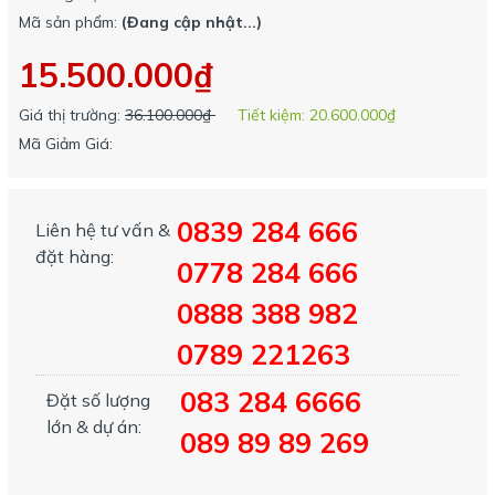
Mã sản phẩm:
(Đang cập nhật...)
15.500.000₫
Giá thị trường:
36.100.000₫
Tiết kiệm:
20.600.000₫
Mã Giảm Giá:
0839 284 666
Liên hệ tư vấn &
đặt hàng:
0778 284 666
0888 388 982
0789 221263
083 284 6666
Đặt số lượng
lớn & dự án:
089 89 89 269