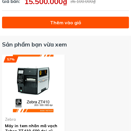
15.500.000₫
Giá bán:
36.100.000₫
trong các lĩnh vực như logictis, vận chuyển và kho.
Thêm vào giỏ
Sản phẩm bạn vừa xem
57%
Zebra
Máy in tem nhãn mã vạch