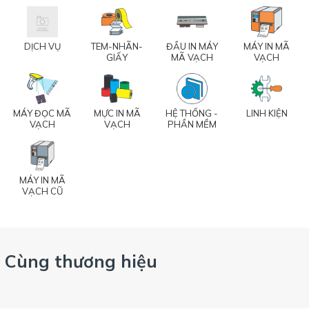
DỊCH VỤ
TEM-NHÃN-
ĐẦU IN MÁY
MÁY IN MÃ
GIẤY
MÃ VẠCH
VẠCH
MÁY ĐỌC MÃ
MỰC IN MÃ
HỆ THỐNG -
LINH KIỆN
VẠCH
VẠCH
PHẦN MỀM
MÁY IN MÃ
VẠCH CŨ
Cùng thương hiệu