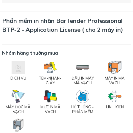
Phần mềm in nhãn BarTender Professional
BTP-2 - Application License ( cho 2 máy in)
Nhóm hàng thường mua
DỊCH VỤ
TEM-NHÃN-
ĐẦU IN MÁY
MÁY IN MÃ
GIẤY
MÃ VẠCH
VẠCH
MÁY ĐỌC MÃ
MỰC IN MÃ
HỆ THỐNG -
LINH KIỆN
VẠCH
VẠCH
PHẦN MỀM