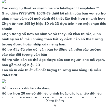
Các công cụ thiết kế mạnh mẽ với Intelligent Templates ™
Giao diện WYSIWYG 100% để thiết kế nhãn của bạn với sự trợ
giúp nhạy cảm với ngữ cảnh để thiết lập tích hợp nhanh hơn
Chọn từ hơn 105 ký hiệu 1D và 2D dựa trên hơn một chục tiêu
chuẩn
Chọn trong số hơn 50 hình vẽ và thay đổi kích thước, định
hình lại và tô màu chúng theo bất kỳ cách nào có thể tưởng
tượng được hoặc nhập của riêng bạn.
Hỗ trợ đầy đủ cho gói văn bản tự động và thêm các trường
vào các đối tượng văn bản
Hỗ trợ văn bản có thể đọc được của con người cho mã vạch,
bao gồm cả ký hiệu 2D
Tạo và in các thiết kế chất lượng thương mại bằng Hệ màu
PANTONE
Hỗ trợ cơ sở dữ liệu đa dạng
Hỗ trợ hơn 20 cơ sở dữ liệu chính hoặc các loại tệp dữ liệu
bao gồm: MS SQL, Excel / Online, QuickBooks Online, Access,
Xem thêm
XML, JSON, CSV và IBM DB2.