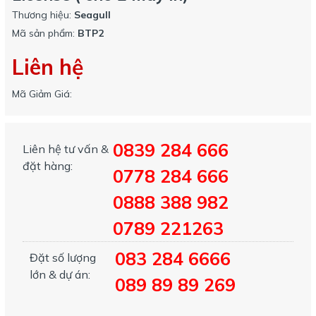
Thương hiệu:
Seagull
Mã sản phẩm:
BTP2
Liên hệ
Mã Giảm Giá:
0839 284 666
Liên hệ tư vấn &
đặt hàng:
0778 284 666
0888 388 982
0789 221263
083 284 6666
Đặt số lượng
lớn & dự án:
089 89 89 269