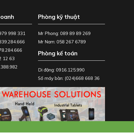
doanh
Phòng kỹ thuật
0979 998 331
Mr Phong: 089 89 89 269
0839.284.666
Mr Nam: 058 267 6789
778.284.666
Phòng kế toán
2 12 63
8.388.982
Di động: 0916.125.990
Số máy bàn: (024)668 668 36