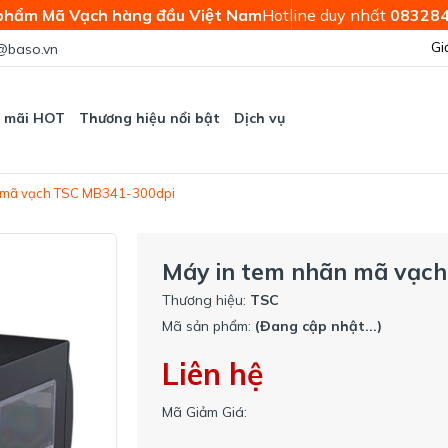
phẩm Mã Vạch hàng đầu Việt Nam
Hotline duy nhất
08328
Gi
@baso.vn
 mãi HOT
Thương hiệu nổi bật
Dịch vụ
n mã vạch TSC MB341-300dpi
Máy in tem nhãn mã vạc
Thương hiệu:
TSC
Mã sản phẩm:
(Đang cập nhật...)
Liên hệ
Mã Giảm Giá: