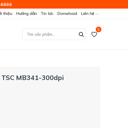
46666
ới thiệu
Hướng dẫn
Tin tức
Donwload
Liên hệ
0
h TSC MB341-300dpi