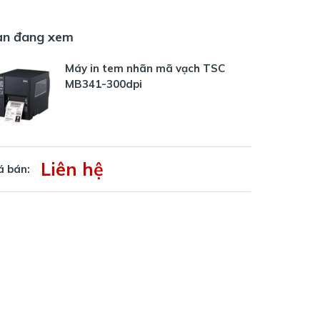
ạn đang xem
Máy in tem nhãn mã vạch TSC
MB341-300dpi
Liên hệ
á bán: