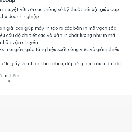
-300dpi
in tuyệt vời với các thông số kỹ thuật nổi bật giúp đáp
cho doanh nghiệp:
hân giải cao giúp máy in tạo ra các bản in mã vạch sắc
êu cầu độ chi tiết cao và bản in chất lượng như in mã
 nhãn vận chuyển.
hes mỗi giây, giúp tăng hiệu suất công việc và giảm thiểu
thước giấy và nhãn khác nhau, đáp ứng nhu cầu in ấn đa
Xem thêm
biến như USB, Serial và Ethernet, giúp dễ dàng tích hợp
.
 dụng trong bán lẻ, kho vận, sản xuất, dược phẩm và
0dpi
n in sắc nét
in vượt trội với độ phân giải 300dpi, giúp tạo ra các