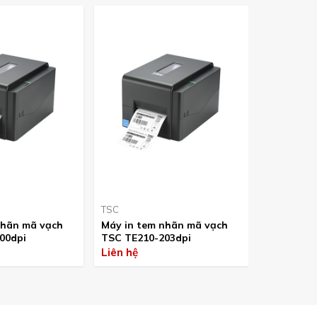
TSC
TSC
hãn mã vạch
Máy in tem nhãn mã vạch
Máy in te
00dpi
TSC TE210-203dpi
TSC TE200
Liên hệ
Liên hệ