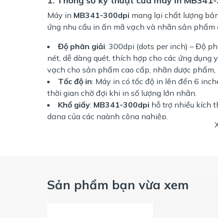
1.
Thông số kỹ thuật của máy in MB341
Máy in
MB341-300dpi
mang lại chất lượng bản 
ứng nhu cầu in ấn mã vạch và nhãn sản phẩm 
Độ phân giải
: 300dpi (dots per inch) – Độ p
nét, dễ dàng quét, thích hợp cho các ứng dụng y
vạch cho sản phẩm cao cấp, nhãn dược phẩm,
Tốc độ in
: Máy in có tốc độ in lên đến 6 inc
thời gian chờ đợi khi in số lượng lớn nhãn.
Khổ giấy
:
MB341-300dpi
hỗ trợ nhiều kích 
dạng của các ngành công nghiệp.
Kết nối
: Máy in hỗ trợ các cổng kết nối phổ 
vào hệ thống quản lý hiện có của doanh nghiệp
Ứng dụng
: Máy in này lý tưởng cho các ứng
logistics.
2.
Ưu điểm nổi bật của máy in MB341-30
Sản phẩm bạn vừa xem
a. Độ phân giải 300dpi cho bả
Máy in
MB341-300dpi
mang lại chất lượng bản 