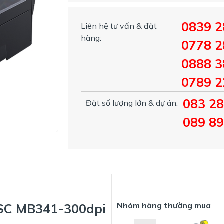
0839 2
Liên hệ tư vấn & đặt
hàng:
0778 2
0888 3
0789 
083 2
Đặt số lượng lớn & dự án:
089 89
Nhóm hàng thường mua
TSC MB341-300dpi