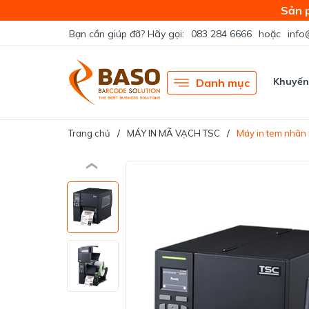
Sản 
Bạn cần giúp đỡ? Hãy gọi:
083 284 6666
hoặc
info
Khuyến
Danh mục
Trang chủ
MÁY IN MÃ VẠCH TSC
Máy in tem nhã