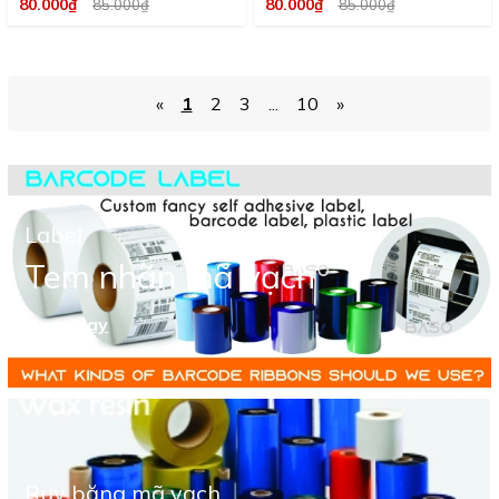
80.000₫
80.000₫
85.000₫
85.000₫
«
1
2
3
...
10
»
Label
Tem nhãn mã vạch
Mua ngay
Ruy băng mã vạch