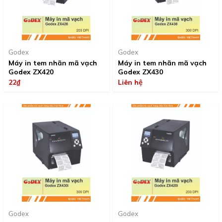
Godex
Godex
Máy in tem nhãn mã vạch
Máy in tem nhãn mã vạch
Godex ZX420
Godex ZX430
22₫
Liên hệ
Godex
Godex