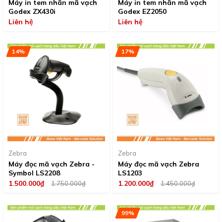
Máy in tem nhãn mã vạch
Máy in tem nhãn mã vạch
Godex ZX430i
Godex EZ2050
Liên hệ
Liên hệ
14%
17%
Zebra
Zebra
Máy đọc mã vạch Zebra -
Máy đọc mã vạch Zebra
Symbol LS2208
LS1203
1.500.000₫
1.200.000₫
1.750.000₫
1.450.000₫
99%